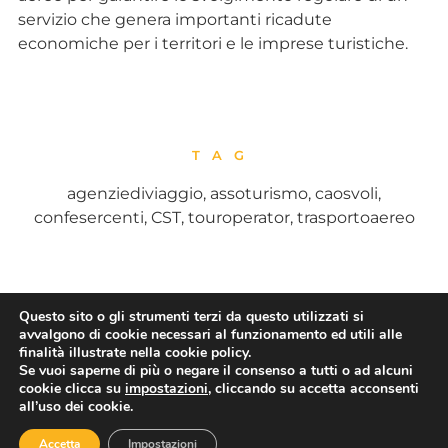
servizio che genera importanti ricadute
economiche per i territori e le imprese turistiche.
TAG
agenziediviaggio
,
assoturismo
,
caosvoli
,
confesercenti
,
CST
,
touroperator
,
trasportoaereo
Questo sito o gli strumenti terzi da questo utilizzati si
CONDIVIDI
avvalgono di cookie necessari al funzionamento ed utili alle
finalità illustrate nella cookie policy.
Se vuoi saperne di più o negare il consenso a tutti o ad alcuni
cookie clicca su
impostazioni
, cliccando su accetta acconsenti
all’uso dei cookie.
PRECEDENTE
SUCCESSIVO
Accetta
Impostazioni