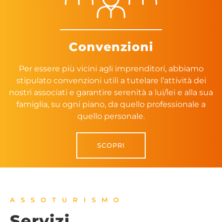
Convenzioni
Per essere più vicini agli imprenditori, abbiamo
stipulato convenzioni utili a tutelare l’attività dei
nostri associati e garantire serenità a lui/lei e alla sua
famiglia, su ogni piano, da quello professionale a
quello personale.
SCOPRI
ASSOTURISMO
Servizi