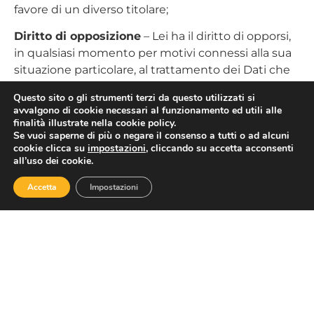
favore di un diverso titolare;
Diritto di opposizione
– Lei ha il diritto di opporsi,
in qualsiasi momento per motivi connessi alla sua
situazione particolare, al trattamento dei Dati che
La riguardano basati sulla condizione di liceità del
Questo sito o gli strumenti terzi da questo utilizzati si
legittimo interesse o dell’esecuzione di un
avvalgono di cookie necessari al funzionamento ed utili alle
compito di interesse pubblico o dell’esercizio di
finalità illustrate nella cookie policy.
Se vuoi saperne di più o negare il consenso a tutti o ad alcuni
pubblici poteri, salvo che sussistano motivi
cookie clicca su
impostazioni
, cliccando su accetta acconsenti
legittimi per il Titolare di continuare il trattamento
all’uso dei cookie.
che prevalgono sugli interessi, sui diritti e sulle
libertà dell’interessato oppure per l’accertamento,
Accetta
Impostazioni
l’esercizio o la difesa di un diritto in sede giudiziaria;
Diritto di proporre
reclamo
alla seguente Autorità
di Controllo:
Garante per la protezione dei dati
personali – Piazza Venezia n. 11 – 00187 Roma –
Tel. 06.696771 – Fax 06.69677.3785, e-mail
garante@gpdp.it
– PEC
protocollo@pec.gpdp.it