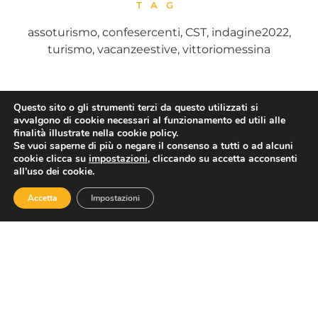
TAG
assoturismo
,
confesercenti
,
CST
,
indagine2022
,
turismo
,
vacanzeestive
,
vittoriomessina
Questo sito o gli strumenti terzi da questo utilizzati si
CONDIVIDI
avvalgono di cookie necessari al funzionamento ed utili alle
finalità illustrate nella cookie policy.
Se vuoi saperne di più o negare il consenso a tutti o ad alcuni
cookie clicca su
impostazioni
, cliccando su accetta acconsenti
all’uso dei cookie.
Accetta
Impostazioni
PRECEDENTE
SUCCESSIVO
Energia: Confesercenti, maxi-bolletta da 11 miliardi in arrivo per le piccole imprese di turismo e terziario
ART. 1, DL 152/2021 – MANUALE OPERATIVO PER I BENEFICIARI – MISURA 1 – COMPONENTE 3 – MISURA 4.2.1
ASSOTURISMO