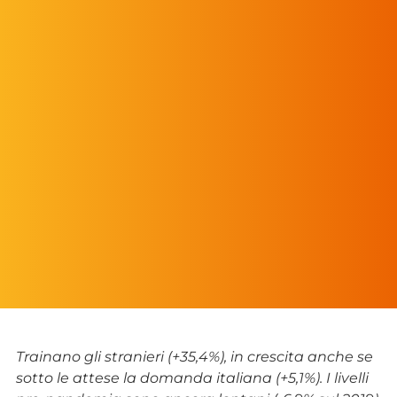
Trainano gli stranieri (+35,4%), in crescita anche se
sotto le attese la domanda italiana (+5,1%). I livelli