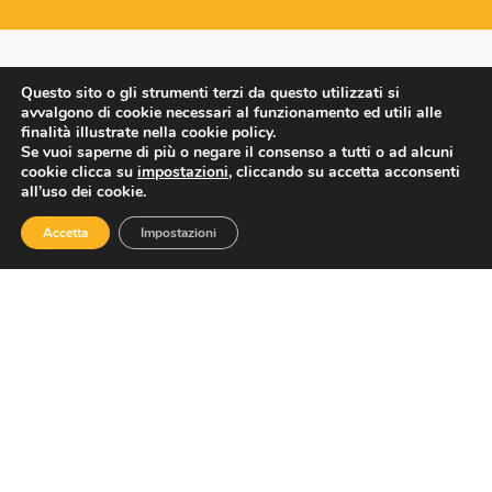
ASSOTURISMO
Questo sito o gli strumenti terzi da questo utilizzati si
avvalgono di cookie necessari al funzionamento ed utili alle
finalità illustrate nella cookie policy.
Se vuoi saperne di più o negare il consenso a tutti o ad alcuni
cookie clicca su
impostazioni
, cliccando su accetta acconsenti
all’uso dei cookie.
Accetta
Impostazioni
Contatti
Via Nazionale 60, Roma 00184
Tel.
06 4725315
assoturismo@confesercenti.it
turismo@pecconfesercentinaz.it
Per giornalisti e contatti stampa:
stampa@confesercenti.it