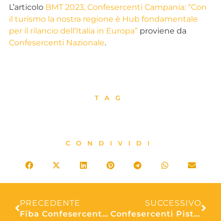
L’articolo
BMT 2023, Confesercenti Campania: “Con
il turismo la nostra regione è Hub fondamentale
per il rilancio dell’Italia in Europa”
proviene da
Confesercenti Nazionale
.
TAG
CONDIVIDI
PRECEDENTE
SUCCESSIVO
Fiba Confesercenti Abruzzo, Costa Trabocchi: “Puntare su qualità senza penalizzare il litorale, resta il nodo della mobilità. Ma Regione Abruzzo non ci ha convocati”
Confesercenti Pistoia: Terme di Montecatini e rilancio della città