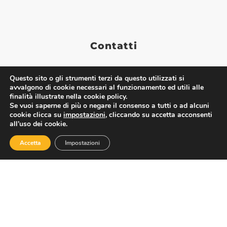
Contatti
Questo sito o gli strumenti terzi da questo utilizzati si
Via Nazionale 60, Roma 00184
avvalgono di cookie necessari al funzionamento ed utili alle
Tel.
06 4725315
finalità illustrate nella cookie policy.
assoturismo@confesercenti.it
Se vuoi saperne di più o negare il consenso a tutti o ad alcuni
cookie clicca su
impostazioni
, cliccando su accetta acconsenti
turismo@pecconfesercentinaz.it
all’uso dei cookie.
Per giornalisti e contatti stampa:
stampa@confesercenti.it
Accetta
Impostazioni
Assoturismo
Chi Siamo