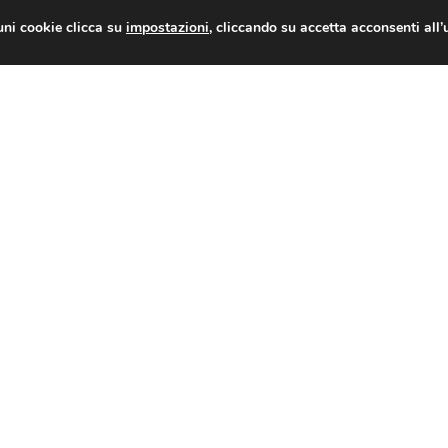
uni cookie clicca su
impostazioni
, cliccando su accetta acconsenti all’
i), ‘Ryanair limita il mercato e arreca un
sa’
ntedosi e prefetto Masciopinto. La nuova a
pidi
7
8
9
10
11
12
13
14
15
16
17
18
19
20