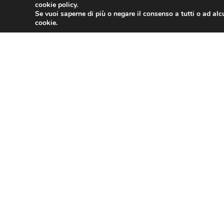
cookie policy.
Se vuoi saperne di più o negare il consenso a tutti o ad alc
cookie.
Turismo organizzato: Rebecchi (Assoviagg
viaggi fisiche e consumatori, non vicever
APRILE 18, 2024
Passaporti, Rebecchi: “Bene ministro Pia
il nodo del rilascio e rinnovo in tempi ra
APRILE 5, 2024
1
2
3
4
5
6
ASSOTURISMO