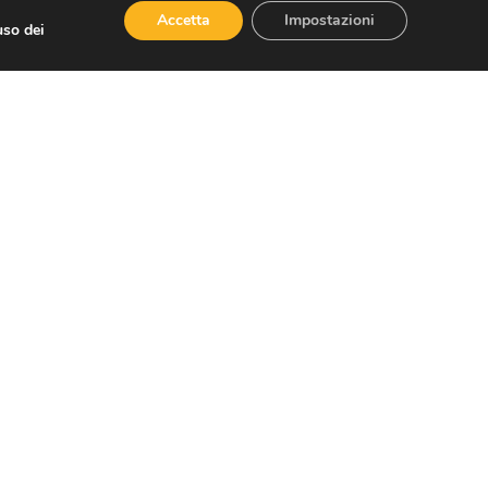
Accetta
Impostazioni
uso dei
 danno grave ad agenzie di
genda prioritaria ha risolto