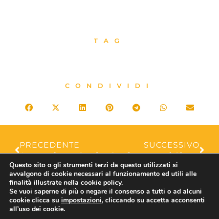
TAG
CONDIVIDI
PRECEDENTE
SUCCESSIVO
Assoturismo Confesercenti Salerno, Alta Velocità Sud Salerno: “Subito garanzie concrete per ammodernamento direttrice Tirrenica”
Confesercenti Siena, Girogustando: il 5 dicembre due Locande a Montalcino
Questo sito o gli strumenti terzi da questo utilizzati si
avvalgono di cookie necessari al funzionamento ed utili alle
finalità illustrate nella cookie policy.
Se vuoi saperne di più o negare il consenso a tutti o ad alcuni
cookie clicca su
impostazioni
, cliccando su accetta acconsenti
ASSOTURISMO
all’uso dei cookie.