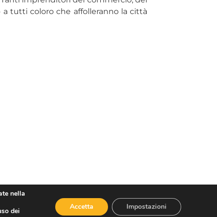
tutti coloro che affolleranno la città
ate nella
Accetta
Impostazioni
uso dei