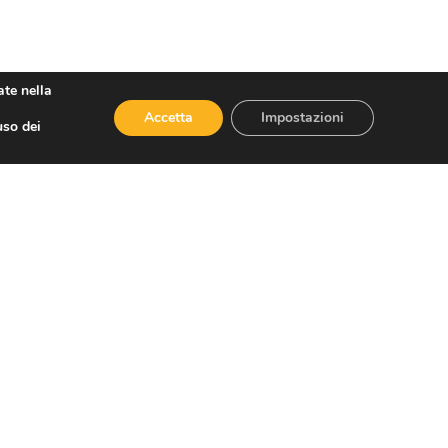
ate nella
Accetta
Impostazioni
uso dei
SUCCESSIVO
Confesercenti Torino: conferme alla presidenza di tre federazioni di categoria, Anva, Fiarc e Fiepet
Social