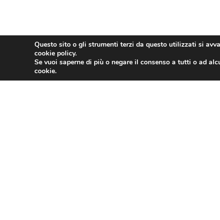
Questo sito o gli strumenti terzi da questo utilizzati si avv
cookie policy.
Se vuoi saperne di più o negare il consenso a tutti o ad alc
cookie.
PRECEDENTE
ASSOTURISMO
Contatti
Assoturism