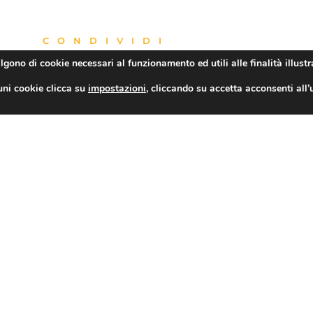
CONDIVIDI
algono di cookie necessari al funzionamento ed utili alle finalità illustr
uni cookie clicca su
impostazioni
, cliccando su accetta acconsenti all’
Confesercenti Matera: al via la prima edizione di MAGNA Grecia Sport EXPERIENCE
o
Notizie