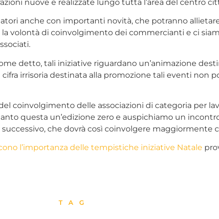
zioni nuove e realizzate lungo tutta l’area del centro cit
tatori anche con importanti novità, che potranno allietar
che la volontà di coinvolgimento dei commercianti e ci sia
ssociati.
 come detto, tali iniziative riguardano un’animazione des
a cifra irrisoria destinata alla promozione tali eventi non 
 coinvolgimento delle associazioni di categoria per lavor
pertanto questa un’edizione zero e auspichiamo un incon
anno successivo, che dovrà così coinvolgere maggiormente
cono l’importanza delle tempistiche iniziative Natale
pro
TAG