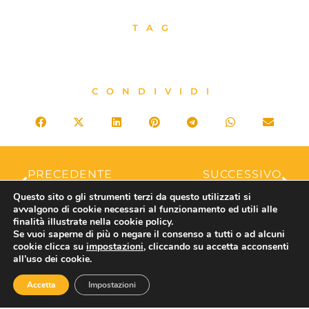
TAG
CONDIVIDI
PRECEDENTE
SUCCESSIVO
Confesercenti Lombardia Orientale: due nuovi bandi a sostegno delle imprese ricettive e della filiera turistica
Fiducia: Confesercenti, rallentamento inflazione e calo bollette restituiscono fiducia alle famiglie, ma quadro resta in chiaroscuro. Peggiorano le aspettative delle imprese del turismo
Questo sito o gli strumenti terzi da questo utilizzati si
avvalgono di cookie necessari al funzionamento ed utili alle
finalità illustrate nella cookie policy.
Se vuoi saperne di più o negare il consenso a tutti o ad alcuni
cookie clicca su
impostazioni
, cliccando su accetta acconsenti
ASSOTURISMO
all’uso dei cookie.
Accetta
Impostazioni