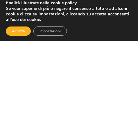
finalità illustrate nella cookie policy.
Confesercenti Campania interroga i Parlamentari ed i senatori eletti
Confesercenti Campania, sancito un patto con i parlamentari campani per il rilancio dell’economia
Se vuoi saperne di più o negare il consenso a tutti o ad alcuni
cookie clicca su
impostazioni
, cliccando su accetta acconsenti
all’uso dei cookie.
Accetta
Impostazioni
ASSOTURISMO
Contatti
Via Nazionale 60, Roma 00184
Tel.
06 4725315
assoturismo@confesercenti.it
turismo@pecconfesercentinaz.it
Per giornalisti e contatti stampa:
stampa@confesercenti.it