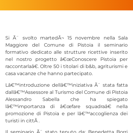
Si Ã¨ svolto martedÃ¬ 15 novembre nella Sala
Maggiore del Comune di Pistoia il seminario
formativo dedicato alle strutture ricettive inserito
nel nostro progetto â€œConoscere Pistoia per
raccontarlaâ€. Oltre 50 i titolari di b&b, agriturismi e
casa vacanze che hanno partecipato.
Lâ€™introduzione dellâ€™iniziativa Ã¨ stata fatta
dallâ€™Assessore al Turismo del Comune di Pistoia
Alessandro Sabella che ha spiegato
lâ€™importanza di â€œfare squadraâ€ nella
promozione di Pistoia e per lâ€™accoglienza dei
turisti in cittÃ .
Il seminario Ã¨ stato tenuto da: Benedetta Borri