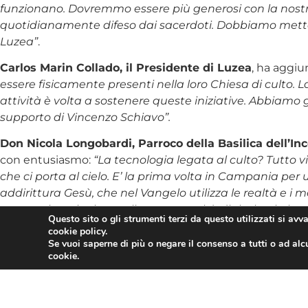
funzionano. Dovremmo essere più generosi con la nostra 
quotidianamente difeso dai sacerdoti. Dobbiamo mettere
Luzea”
.
Carlos Marin Collado, il Presidente di Luzea
, ha aggiun
essere fisicamente presenti nella loro Chiesa di culto. L
attività è volta a sostenere queste iniziative. Abbiamo g
supporto di Vincenzo Schiavo”.
Don Nicola Longobardi, Parroco della Basilica dell’
con entusiasmo:
“La tecnologia legata al culto? Tutto v
che ci porta al cielo. E’ la prima volta in Campania per
addirittura Gesù, che nel Vangelo utilizza le realtà e i 
queste situazioni attuali, questa realtà digitale, ci aiu
Questo sito o gli strumenti terzi da questo utilizzati si avv
trascendente, attraverso le immagini e accedendo una 
cookie policy.
Suor Giovanna, Madre Superiora della Suore di Santa Patr
Se vuoi saperne di più o negare il consenso a tutti o ad alc
cookie.
Leggi le altre notizie Confesercenti dal territorio
L’articolo
Culto e turismo: Dominus Jesus, Confesercenti 