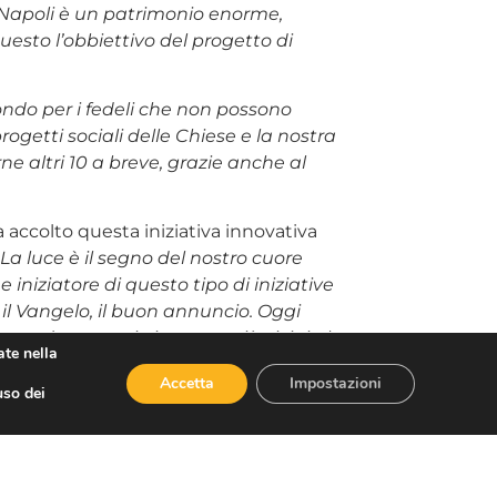
i Napoli è un patrimonio enorme,
esto l’obbiettivo del progetto di
ndo per i fedeli che non possono
ogetti sociali delle Chiese e la nostra
ne altri 10 a breve, grazie anche al
a accolto questa iniziativa innovativa
La luce è il segno del nostro cuore
iniziatore di questo tipo di iniziative
 il Vangelo, il buon annuncio. Oggi
intendono sentirsi ancora più vicini al
ate nella
 Alla conferenza era presenti anche
Accetta
Impostazioni
uso dei
a
proviene da
Confesercenti