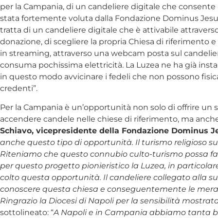
per la Campania, di un candeliere digitale che consente ai
stata fortemente voluta dalla Fondazione Dominus Jesus c
tratta di un candeliere digitale che è attivabile attrave
donazione, di scegliere la propria Chiesa di riferimento 
in streaming, attraverso una webcam posta sul candeliere
consuma pochissima elettricità. La Luzea ne ha già inst
in questo modo avvicinare i fedeli che non possono fisi
credenti”.
Per la Campania è un’opportunità non solo di offrire un se
accendere candele nelle chiese di riferimento, ma anche 
Schiavo, vicepresidente della Fondazione Dominus J
anche questo tipo di opportunità. Il turismo religioso sul n
Riteniamo che questo connubio culto-turismo possa fare b
per questo progetto pionieristico la Luzea, in particol
colto questa opportunità. Il candeliere collegato alla s
conoscere questa chiesa e conseguentemente le meravigli
Ringrazio la Diocesi di Napoli per la sensibilità mostrat
sottolineato: “
A Napoli e in Campania abbiamo tanta bel