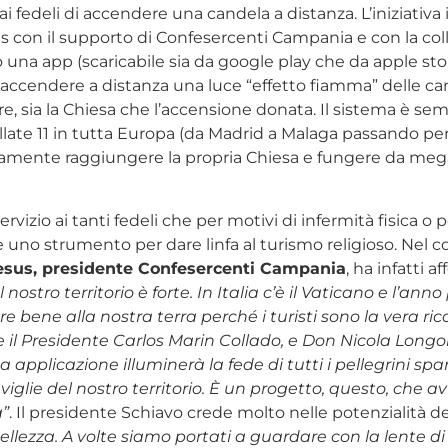
 fedeli di accendere una candela a distanza. L’iniziativa 
on il supporto di Confesercenti Campania e con la collab
rso una app (scaricabile sia da google play che da apple s
e accendere a distanza una luce “effetto fiamma” delle can
, sia la Chiesa che l’accensione donata. Il sistema è sem
allate 11 in tutta Europa (da Madrid a Malaga passando p
camente raggiungere la propria Chiesa e fungere da megaf
rvizio ai tanti fedeli che per motivi di infermità fisica o
uno strumento per dare linfa al turismo religioso. Nel c
esus, presidente Confesercenti Campania
, ha infatti a
ostro territorio è forte. In Italia c’è il Vaticano e l’anno 
ene alla nostra terra perché i turisti sono la vera ricc
are il Presidente Carlos Marin Collado, e Don Nicola Lo
ua applicazione illuminerà la fede di tutti i pellegrini 
e del nostro territorio. È un progetto, questo, che avvi
a”
. Il presidente Schiavo crede molto nelle potenzialità d
lezza. A volte siamo portati a guardare con la lente d