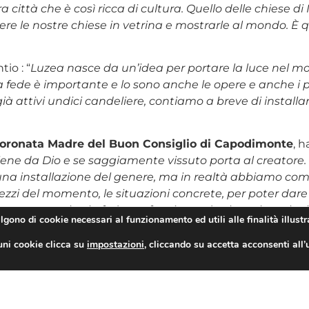
città che è così ricca di cultura. Quello delle chiese d
 le nostre chiese in vetrina e mostrarle al mondo. È qu
tio : “
Luzea nasce da un’idea per portare la luce nel mo
a fede è importante e lo sono anche le opere e anche i pr
ià attivi undici candeliere, contiamo a breve di installar
Incoronata Madre del Buon Consiglio di Capodimonte
, h
iene da Dio e se saggiamente vissuto porta al creatore. 
 una installazione del genere, ma in realtà abbiamo come 
mezzi del momento, le situazioni concrete, per poter dare
tano a tener viva la fede e a fare in modo che coloro che 
algono di cookie necessari al funzionamento ed utili alle finalità illustr
candela da lontano, possano realizzare tutto questo”
.
izia.
uni cookie clicca su
impostazioni
, cliccando su accetta acconsenti all’
e Luzea lanciano il primo candeliere digitale in Campani