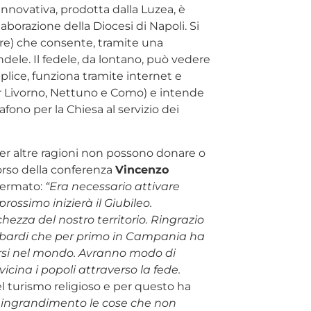
innovativa, prodotta dalla Luzea, è
orazione della Diocesi di Napoli. Si
tore) che consente, tramite una
dele. Il fedele, da lontano, può vedere
plice, funziona tramite internet e
er Livorno, Nettuno e Como) e intende
ono per la Chiesa al servizio dei
 per altre ragioni non possono donare o
orso della conferenza
Vincenzo
ffermato:
“Era necessario attivare
prossimo inizierà il Giubileo.
hezza del nostro territorio. Ringrazio
ngobardi che per primo in Campania ha
sparsi nel mondo. Avranno modo di
cina i popoli attraverso la fede.
el turismo religioso e per questo ha
i ingrandimento le cose che non