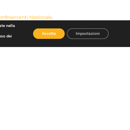
onfesercenti Nazionale
.
ate nella
SSOVIAGGI
.
Accetta
Impostazioni
uso dei