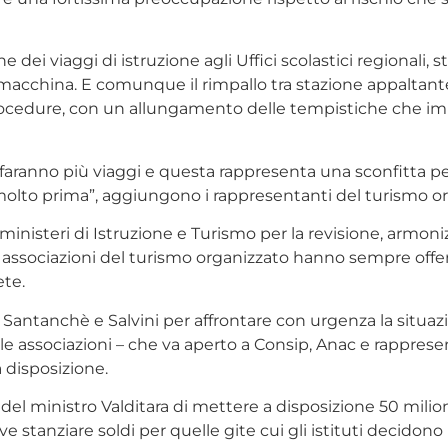
e dei viaggi di istruzione agli Uffici scolastici regionali,
macchina. E comunque il rimpallo tra stazione appaltante, 
ocedure, con un allungamento delle tempistiche che impa
faranno più viaggi e questa rappresenta una sconfitta pe
ti molto prima”, aggiungono i rappresentanti del turismo o
 ministeri di Istruzione e Turismo per la revisione, armon
le associazioni del turismo organizzato hanno sempre offe
ete.
, Santanchè e Salvini per affrontare con urgenza la situ
e associazioni – che va aperto a Consip, Anac e rappresen
 disposizione.
el ministro Valditara di mettere a disposizione 50 milioni
 stanziare soldi per quelle gite cui gli istituti decidono 