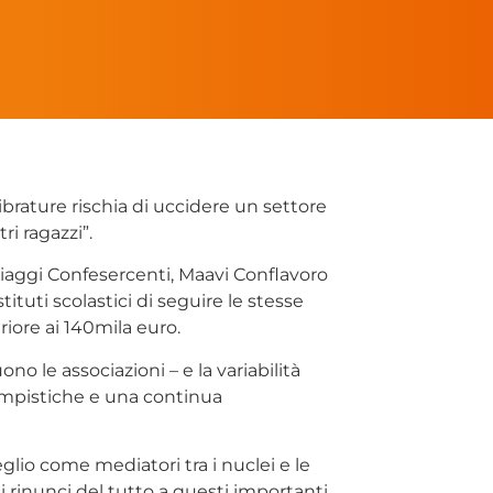
ibrature rischia di uccidere un settore
i ragazzi”.
iaggi Confesercenti, Maavi Conflavoro
uti scolastici di seguire le stesse
riore ai 140mila euro.
o le associazioni – e la variabilità
 tempistiche e una continua
meglio come mediatori tra i nuclei e le
 rinunci del tutto a questi importanti