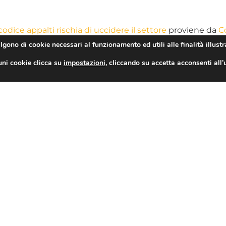
codice appalti rischia di uccidere il settore
proviene da
C
algono di cookie necessari al funzionamento ed utili alle finalità illustr
codice appalti rischia di uccidere il settore
proviene da
A
uni cookie clicca su
impostazioni
, cliccando su accetta acconsenti all’
TAG
CONDIVIDI