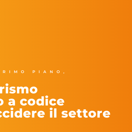
PRIMO PIANO
,
urismo
o a codice
ccidere il settore