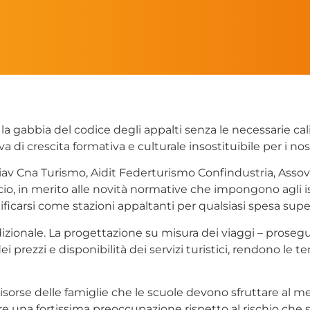
 la gabbia del codice degli appalti senza le necessarie cal
 crescita formativa e culturale insostituibile per i nostr
iav Cna Turismo, Aidit Federturismo Confindustria, Assov
in merito alle novità normative che impongono agli istit
lificarsi come stazioni appaltanti per qualsiasi spesa supe
izionale. La progettazione su misura dei viaggi – proseguon
i prezzi e disponibilità dei servizi turistici, rendono le
di risorse delle famiglie che le scuole devono sfruttare al 
una fortissima preoccupazione rispetto al rischio che si