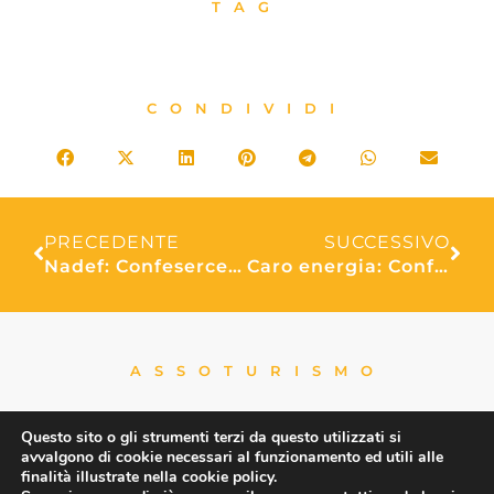
TAG
CONDIVIDI
PRECEDENTE
SUCCESSIVO
Nadef: Confesercenti, prospettive peggiorano, ripresa dei consumi rimandata al 2025
Caro energia: Confesercenti-SWG, il 36% delle PMI prevede di essere costretta ad aumentare i prezzi nei prossimi mesi
ASSOTURISMO
Questo sito o gli strumenti terzi da questo utilizzati si
avvalgono di cookie necessari al funzionamento ed utili alle
finalità illustrate nella cookie policy.