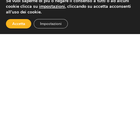
Se vuoi saperne di più o negare il consenso a tutti o ad alcuni
cookie clicca su
impostazioni
, cliccando su accetta acconsenti
Contatti
all’uso dei cookie.
Accetta
Impostazioni
Via Nazionale 60, Roma 00184
Tel.
06 4725315
assoturismo@confesercenti.it
turismo@pecconfesercentinaz.it
Per giornalisti e contatti stampa:
stampa@confesercenti.it
Assoturismo
Chi Siamo
Cariche Nazionali