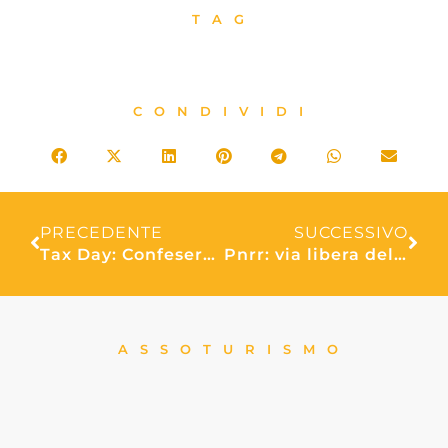
TAG
CONDIVIDI
PRECEDENTE
SUCCESSIVO
Tax Day: Confesercenti, 30 novembre giovedì nero per le imprese, salasso da 50 miliardi
Pnrr: via libera della Commissione Ue alla quarta rata
ASSOTURISMO