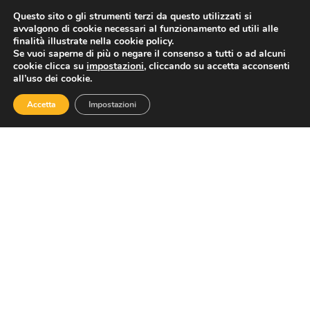
Questo sito o gli strumenti terzi da questo utilizzati si
avvalgono di cookie necessari al funzionamento ed utili alle
finalità illustrate nella cookie policy.
TAG
Se vuoi saperne di più o negare il consenso a tutti o ad alcuni
cookie clicca su
impostazioni
, cliccando su accetta acconsenti
all’uso dei cookie.
Accetta
Impostazioni
CONDIVIDI
PRECEDENTE
SUCCESSIVO
Canone speciale radio e tv: importi invariati per il 2026
NCC: Federnoleggio Confesercenti, “Chiediamo un confronto urgente con il ministro Salvini, inefficaci ed onerosi i decreti attuativi riproposti dal MIT”
ASSOTURISMO