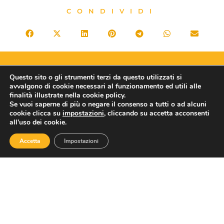
CONDIVIDI
PRECEDENTE
SUCCESSIVO
Questo sito o gli strumenti terzi da questo utilizzati si
Balneari: Fiba Confesercenti, “Comparto vive estrema incertezza. Intervenire subito per garantire futuro alle imprese del settore”
Speciale TTG 2024 – Intervista a Gianni Rebecchi da ilGiornale del Turismo magazine
avvalgono di cookie necessari al funzionamento ed utili alle
finalità illustrate nella cookie policy.
Se vuoi saperne di più o negare il consenso a tutti o ad alcuni
cookie clicca su
impostazioni
, cliccando su accetta acconsenti
all’uso dei cookie.
ASSOTURISMO
Accetta
Impostazioni
Contatti