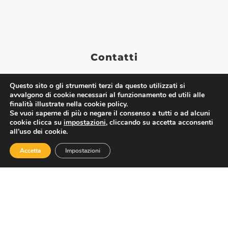
Contatti
Questo sito o gli strumenti terzi da questo utilizzati si
Via Nazionale 60, Roma 00184
avvalgono di cookie necessari al funzionamento ed utili alle
Tel.
06 4725315
finalità illustrate nella cookie policy.
Se vuoi saperne di più o negare il consenso a tutti o ad alcuni
assoturismo@confesercenti.it
cookie clicca su
impostazioni
, cliccando su accetta acconsenti
turismo@pecconfesercentinaz.it
all’uso dei cookie.
Per giornalisti e contatti stampa:
Accetta
Impostazioni
stampa@confesercenti.it
Assoturismo