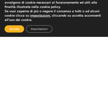
ASSOTURISMO
avvalgono di cookie necessari al funzionamento ed utili alle
finalità illustrate nella cookie policy.
Se vuoi saperne di più o negare il consenso a tutti o ad alcuni
cookie clicca su
impostazioni
, cliccando su accetta acconsenti
all’uso dei cookie.
Accetta
Impostazioni
Contatti
Via Nazionale 60, Roma 00184
Tel.
06 4725315
assoturismo@confesercenti.it
turismo@pecconfesercentinaz.it
Per giornalisti e contatti stampa:
stampa@confesercenti.it
Assoturismo