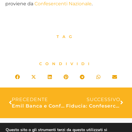
proviene da
Confesercenti Nazionale
.
TAG
CONDIVIDI
PRECEDENTE
SUCCESSIVO
Emil Banca e Confesercenti Bologna “Insieme per lo sviluppo di commercio e turismo”
Fiducia: Confesercenti, calo preoccupante, potrebbe influire sui consumi di primavera
Questo sito o gli strumenti terzi da questo utilizzati si