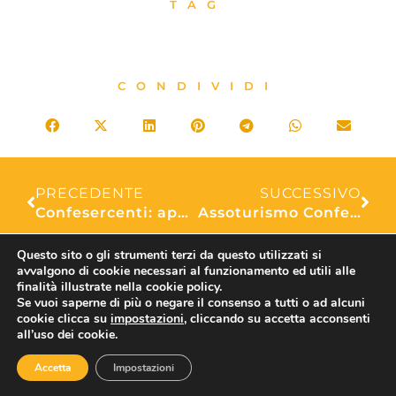
TAG
CONDIVIDI
PRECEDENTE
SUCCESSIVO
Confesercenti: approda a Chieti l’alta formazione per il turismo. Martedì 5 novembre la conferenza stampa
Assoturismo Confesercenti Modena, Ponte Ognissanti: “Bene l’affluenza in città anche se pesa l’assenza di skipass”
Questo sito o gli strumenti terzi da questo utilizzati si
avvalgono di cookie necessari al funzionamento ed utili alle
finalità illustrate nella cookie policy.
ASSOTURISMO
Se vuoi saperne di più o negare il consenso a tutti o ad alcuni
cookie clicca su
impostazioni
, cliccando su accetta acconsenti
all’uso dei cookie.
Accetta
Impostazioni