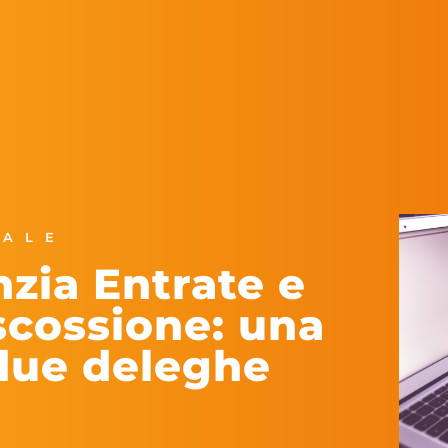
NALE
nzia Entrate e
scossione: una
due deleghe