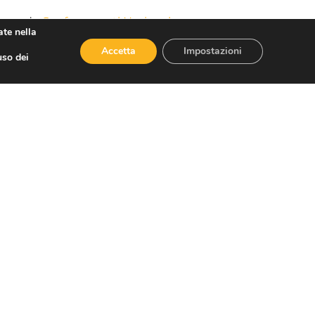
iene da
Confesercenti Nazionale
.
ate nella
Accetta
Impostazioni
uso dei
SUCCESSIVO
Il Consiglio dei Ministri approva la Nota di aggiornamento del Documento di Economia e Finanza