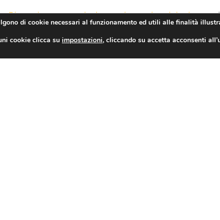
rate Riscossione: una sola domanda per due deleghe
prov
algono di cookie necessari al funzionamento ed utili alle finalità illustr
uni cookie clicca su
impostazioni
, cliccando su accetta acconsenti all’
TAG
CONDIVIDI
toria