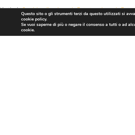
L’articolo
Servizi on line Agenzia Entrate e Agenzia Ent
Questo sito o gli strumenti terzi da questo utilizzati si avv
cookie policy.
Se vuoi saperne di più o negare il consenso a tutti o ad alc
cookie.
PRECEDENTE
Fisco: Confesercenti, bene governo su sana