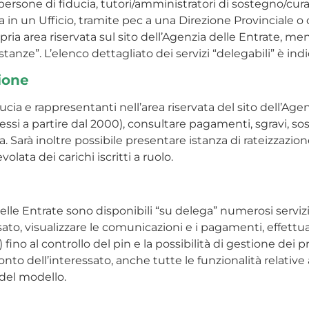
 (persone di fiducia, tutori/amministratori di sostegno/cura
a in un Ufficio, tramite pec a una Direzione Provinciale 
pria area riservata sul sito dell’Agenzia delle Entrate, me
tanze”. L’elenco dettagliato dei servizi “delegabili” è in
sione
iducia e rappresentanti nell’area riservata del sito dell’Ag
ssi a partire dal 2000), consultare pagamenti, sgravi, sosp
. Sarà inoltre possibile presentare istanza di rateizzazion
volata dei carichi iscritti a ruolo.
delle Entrate sono disponibili “su delega” numerosi serviz
ato, visualizzare le comunicazioni e i pagamenti, effettua
 fino al controllo del pin e la possibilità di gestione dei 
nto dell’interessato, anche tutte le funzionalità relative
 del modello.