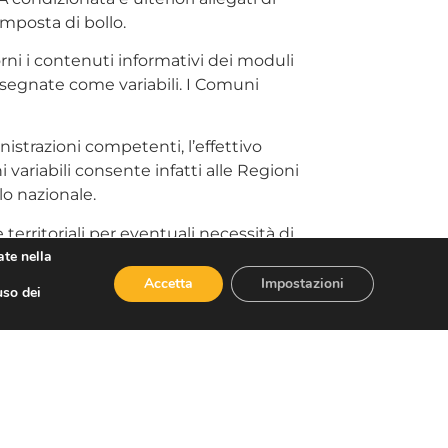
imposta di bollo.
ni i contenuti informativi dei moduli
assegnate come variabili. I Comuni
nistrazioni competenti, l’effettivo
variabili consente infatti alle Regioni
lo nazionale.
territoriali per eventuali necessità di
ate nella
applicazione corretta e uniforme delle
muni e Sportelli Unici.
Accetta
Impostazioni
uso dei
ING
.