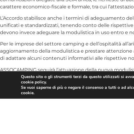
carattere economico-fiscale e formale, tra cui l’attestazio
L’Accordo stabilisce anche i termini di adeguamento del
unificati e standardizzati, tenendo conto delle rispettiv
devono invece adeguare la modulistica in uso entro e non
Per le imprese del settore camping e dell’ospitalità all’ar
aggiornamento della modulistica e prestare attenzione alle
di adattare alcuni contenuti informativi alle rispettive
ASSOCAMPING seguirà l’attuazione della nuova modulistica 
Questo sito o gli strumenti terzi da questo utilizzati si avv
chiarimento o assistenza. L’obiettivo è accompagnare gl
cookie policy.
nuove procedure e segnalando eventuali criticità operat
Se vuoi saperne di più o negare il consenso a tutti o ad alc
cookie.
L’articolo
STRUTTURE RICETTIVE ALL’ARIA APERTA: AGG