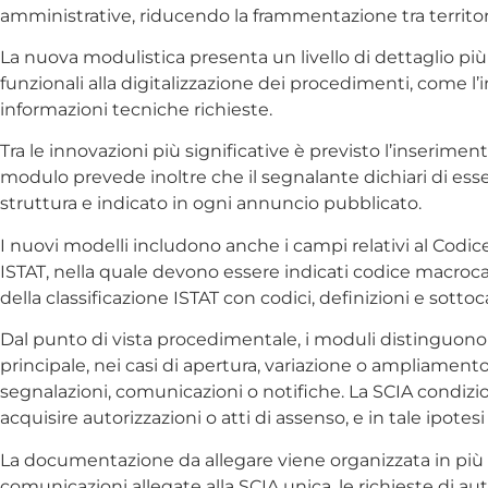
amministrative, riducendo la frammentazione tra territo
La nuova modulistica presenta un livello di dettaglio più e
funzionali alla digitalizzazione dei procedimenti, come l’i
informazioni tecniche richieste.
Tra le innovazioni più significative è previsto l’inseriment
modulo prevede inoltre che il segnalante dichiari di ess
struttura e indicato in ogni annuncio pubblicato.
I nuovi modelli includono anche i campi relativi al Codice
ISTAT, nella quale devono essere indicati codice macroca
della classificazione ISTAT con codici, definizioni e sotto
Dal punto di vista procedimentale, i moduli distinguono 
principale, nei casi di apertura, variazione o ampliamento
segnalazioni, comunicazioni o notifiche. La SCIA condi
acquisire autorizzazioni o atti di assenso, e in tale ipotesi l
La documentazione da allegare viene organizzata in più a
comunicazioni allegate alla SCIA unica, le richieste di au