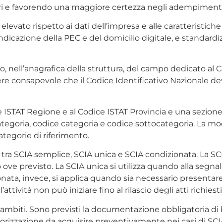
ri e favorendo una maggiore certezza negli adempimenti r
levato rispetto ai dati dell’impresa e alle caratteristiche
ndicazione della PEC e del domicilio digitale, e standardiz
o, nell’anagrafica della struttura, del campo dedicato al Co
ere consapevole che il Codice Identificativo Nazionale de
 ISTAT Regione e al Codice ISTAT Provincia e una sezione d
tegoria, codice categoria e codice sottocategoria. La mod
categorie di riferimento.
tra SCIA semplice, SCIA unica e SCIA condizionata. La SCI
 ove previsto. La SCIA unica si utilizza quando alla segna
zionata, invece, si applica quando sia necessario prese
’attività non può iniziare fino al rilascio degli atti richiesti
mbiti. Sono previsti la documentazione obbligatoria di b
torizzazione da acquisire preventivamente nei casi di SCIA