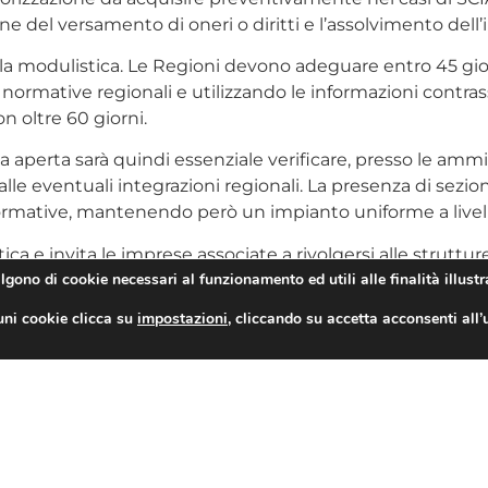
ne del versamento di oneri o diritti e l’assolvimento dell’
la modulistica. Le Regioni devono adeguare entro 45 gior
e normative regionali e utilizzando le informazioni contr
 oltre 60 giorni.
ia aperta sarà quindi essenziale verificare, presso le ammi
 eventuali integrazioni regionali. La presenza di sezioni 
 normative, mantenendo però un impianto uniforme a livel
e invita le imprese associate a rivolgersi alle strutture 
algono di cookie necessari al funzionamento ed utili alle finalità illustr
i operatori in questa fase di adeguamento, favorendo un’
ive che dovessero emergere nei rapporti con Regioni, Co
uni cookie clicca su
impostazioni
, cliccando su accetta acconsenti all’
IORNATA LA MODULISTICA SCIA
proviene da
ASSOCAMP