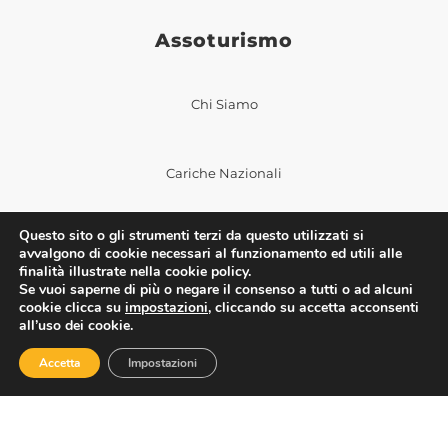
Assoturismo
Chi Siamo
Cariche Nazionali
Questo sito o gli strumenti terzi da questo utilizzati si
Sedi Territoriali
avvalgono di cookie necessari al funzionamento ed utili alle
finalità illustrate nella cookie policy.
Se vuoi saperne di più o negare il consenso a tutti o ad alcuni
cookie clicca su
impostazioni
, cliccando su accetta acconsenti
all’uso dei cookie.
Notizie
Accetta
Impostazioni
In Primo Piano