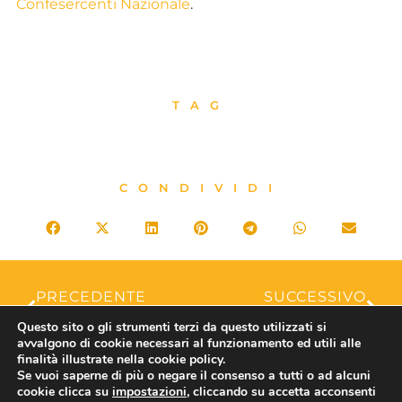
Confesercenti Nazionale
.
TAG
CONDIVIDI
PRECEDENTE
SUCCESSIVO
Imposta di soggiorno, Assohotel Confesercenti Roma: risoluzione VI Commissione Senato, imposta da cambiare un passo avanti
Analisi sul turismo in Maremma: incontro tra Confesercenti Grosseto e Confcommercio
Questo sito o gli strumenti terzi da questo utilizzati si
avvalgono di cookie necessari al funzionamento ed utili alle
finalità illustrate nella cookie policy.
Se vuoi saperne di più o negare il consenso a tutti o ad alcuni
cookie clicca su
impostazioni
, cliccando su accetta acconsenti
ASSOTURISMO