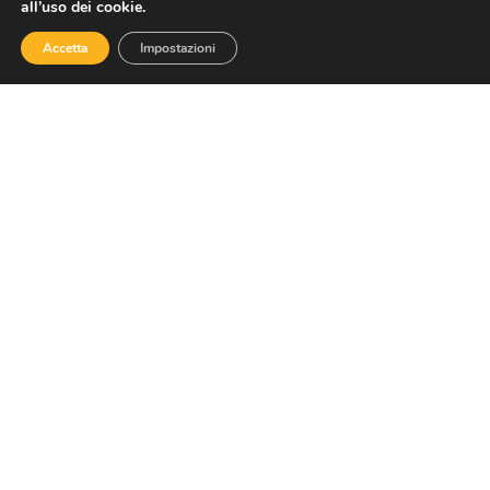
all’uso dei cookie.
Accetta
Impostazioni
Contatti
Via Nazionale 60, Roma 00184
Tel.
06 4725315
assoturismo@confesercenti.it
turismo@pecconfesercentinaz.it
Per giornalisti e contatti stampa:
stampa@confesercenti.it
Assoturismo