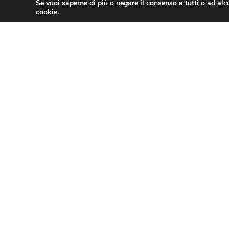
Se vuoi saperne di più o negare il consenso a tutti o ad alc
cookie.
PRECEDENTE
ASSOTURISMO