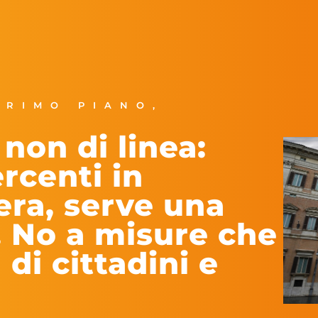
PRIMO PIANO
,
non di linea:
rcenti in
era, serve una
. No a misure che
 di cittadini e