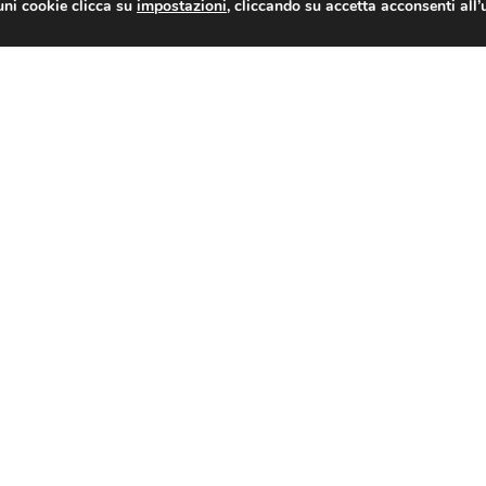
uni cookie clicca su
impostazioni
, cliccando su accetta acconsenti all’
TAG
CONDIVIDI
Trasporto pubblico non di linea: Assoviaggi Confesercenti in audizione alla Camera