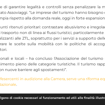
 garantire legalità e controlli senza penalizzare la mob
nuato Assoviaggi. “Le imprese del turismo hanno bisogno 
mpia rispetto alla domanda reale, oggi in forte espansion
unti ritenuti prioritari: contrastare abusivismo e irrego
di trasporto non di linea ai flussi turistici, particolarme
anti alle ZTL, soprattutto per i servizi a supporto delle
rare le scelte sulla mobilità con le politiche di accog
tori.
onali e locali – ha concluso l’Associazione del turismo
ento pieno delle categorie turistiche. Il turismo rap
non nuove barriere agli spostamenti”.
fesercenti in audizione alla Camera, serve una riforma equ
Nazionale
.
algono di cookie necessari al funzionamento ed utili alle finalità illustr