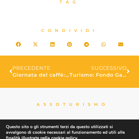
TAG
CONDIVIDI
PRECEDENTE
SUCCESSIVO
Giornata del caffè: Fiepet Confesercenti, espresso simbolo dei pubblici esercizi italiani e binomio indissolubile con i bar. Ma sul costo della tazzina bisogna cambiare visione
Turismo: Fondo Garanzia Viaggi, Assoturismo e Assoviaggi al TTG di Rimini, opportunità unica di incontro con agenzie di viaggi e operatori del settore
ASSOTURISMO
Questo sito o gli strumenti terzi da questo utilizzati si
avvalgono di cookie necessari al funzionamento ed utili alle
finalità illustrate nella cookie policy.