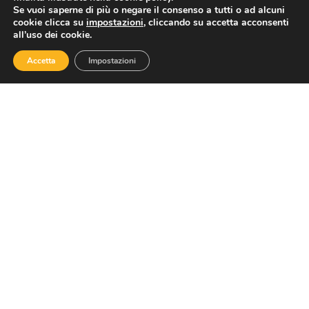
Se vuoi saperne di più o negare il consenso a tutti o ad alcuni
Contatti
cookie clicca su
impostazioni
, cliccando su accetta acconsenti
all’uso dei cookie.
Accetta
Impostazioni
Via Nazionale 60, Roma 00184
Tel.
06 4725315
assoturismo@confesercenti.it
turismo@pecconfesercentinaz.it
Per giornalisti e contatti stampa:
stampa@confesercenti.it
Assoturismo
Chi Siamo
Cariche Nazionali