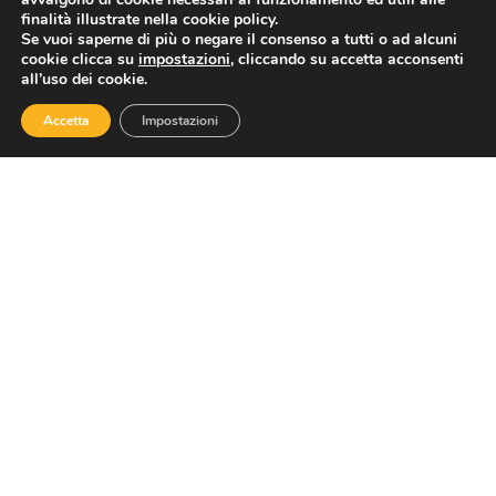
prenotate 9 camere su 10, previste 4,1 milioni di
finalità illustrate nella cookie policy.
presenze
proviene da
Confesercenti Nazionale
.
Se vuoi saperne di più o negare il consenso a tutti o ad alcuni
cookie clicca su
impostazioni
, cliccando su accetta acconsenti
all’uso dei cookie.
Accetta
Impostazioni
TAG
CONDIVIDI
PRECEDENTE
SUCCESSIVO
Balneari: bene l’invito del governo ad evitare gare. Preoccupano i tempi, il governo agisca per salvare il comparto
Capodanno: Assoviaggi, ecco le mete estere preferite dagli italiani