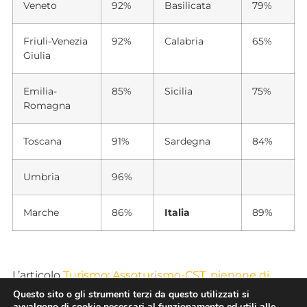
Veneto
92%
Basilicata
79%
Friuli-Venezia
92%
Calabria
65%
Giulia
Emilia-
85%
Sicilia
75%
Romagna
Toscana
91%
Sardegna
84%
Umbria
96%
Marche
86%
Italia
89%
L’articolo
Turismo: Assoturismo-CST, pienone di
Capodanno, per il weekend 30-31 dicembre
Questo sito o gli strumenti terzi da questo utilizzati si
avvalgono di cookie necessari al funzionamento ed utili alle