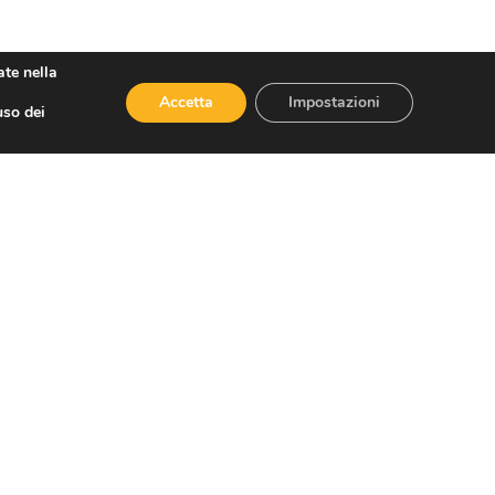
ene da
FEDERAGIT
.
ate nella
Accetta
Impostazioni
uso dei
SUCCESSIVO