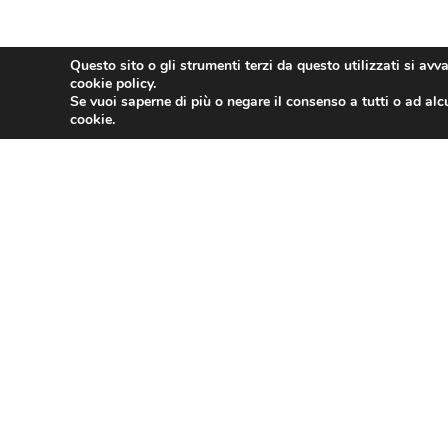
L’articolo
TURISMO, BANDO ABILITAZIONE GUIDA TURI
Questo sito o gli strumenti terzi da questo utilizzati si avv
cookie policy.
Se vuoi saperne di più o negare il consenso a tutti o ad alc
cookie.
PRECEDENTE