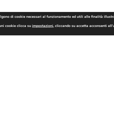
STICA CHIUDE CON QUASI 30 MILA CANDIDATURE
provi
algono di cookie necessari al funzionamento ed utili alle finalità illustr
uni cookie clicca su
impostazioni
, cliccando su accetta acconsenti all’
TAG
CONDIVIDI