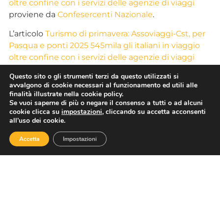
oltre confine con i servizi delle agenzie di viaggi
proviene da
Confesercenti Nazionale
.
L’articolo
Turismo di primavera: Assoviaggi-Cst, per
Pasqua e ponti 2025 545mila gli italiani in viaggio
oltre confine con i servizi delle agenzie di viaggi
proviene da
ASSOVIAGGI
.
Questo sito o gli strumenti terzi da questo utilizzati si
avvalgono di cookie necessari al funzionamento ed utili alle
finalità illustrate nella cookie policy.
Se vuoi saperne di più o negare il consenso a tutti o ad alcuni
cookie clicca su
impostazioni
, cliccando su accetta acconsenti
all’uso dei cookie.
TAG
Accetta
Impostazioni
CONDIVIDI