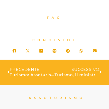
TAG
CONDIVIDI
PRECEDENTE
SUCCESSIVO
Turismo: Assoturismo Confesercenti-CST, consuntivo 2024 con il segno più, nell’anno circa 458,5 milioni di presenze, +2,5% rispetto al 2023
Turismo, il ministro Santanchè incontra le associazioni di categoria
ASSOTURISMO