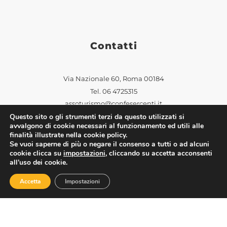
Contatti
Via Nazionale 60, Roma 00184
Tel.
06 4725315
assoturismo@confesercenti.it
Questo sito o gli strumenti terzi da questo utilizzati si
turismo@pecconfesercentinaz.it
avvalgono di cookie necessari al funzionamento ed utili alle
Per giornalisti e contatti stampa:
finalità illustrate nella cookie policy.
stampa@confesercenti.it
Se vuoi saperne di più o negare il consenso a tutti o ad alcuni
cookie clicca su
impostazioni
, cliccando su accetta acconsenti
all’uso dei cookie.
Accetta
Impostazioni
Assoturismo
Chi Siamo