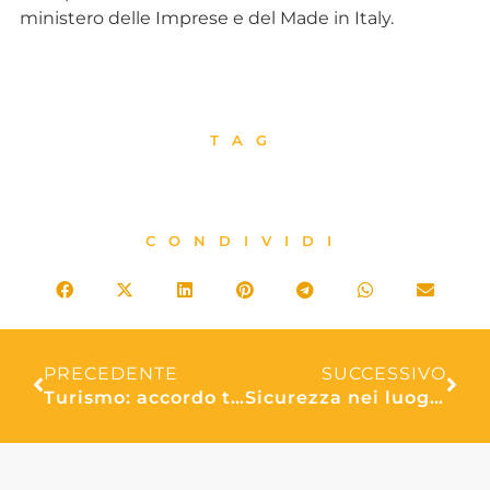
ministero delle Imprese e del Made in Italy.
TAG
CONDIVIDI
PRECEDENTE
SUCCESSIVO
Turismo: accordo tra Gruppo BCC Iccrea e Assoturismo Confesercenti
Sicurezza nei luoghi di intrattenimento: delegazione Fiepet Confesercenti ricevuta dal Sottosegretario Prisco