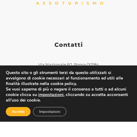
ASSOTURISMO
Contatti
Via Nazionale 60, Roma 00184
Questo sito o gli strumenti terzi da questo utilizzati si
Tel.
06 4725315
avvalgono di cookie necessari al funzionamento ed utili alle
assoturismo@confesercenti.it
finalità illustrate nella cookie policy.
turismo@pecconfesercentinaz.it
Se vuoi saperne di più o negare il consenso a tutti o ad alcuni
cookie clicca su
impostazioni
, cliccando su accetta acconsenti
Per giornalisti e contatti stampa:
all’uso dei cookie.
stampa@confesercenti.it
Accetta
Impostazioni
Assoturismo