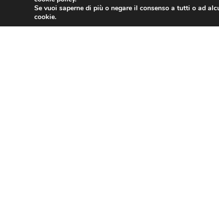
Se vuoi saperne di più o negare il consenso a tutti o ad alc
cookie.
PRECEDENTE
ASSOTURISMO
Contatti
Assoturism
Chi Siamo
Via Nazionale 60, Roma 00184
Cariche Nazionali
Tel.
06 4725315
Sedi Territoriali
assoturismo@confesercenti.it
turismo@pecconfesercentinaz.it
Per giornalisti e contatti stampa:
stampa@confesercenti.it