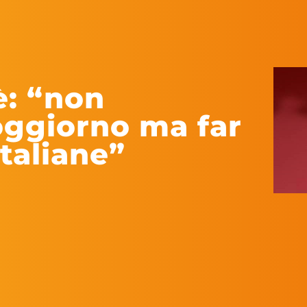
è: “non
oggiorno ma far
italiane”