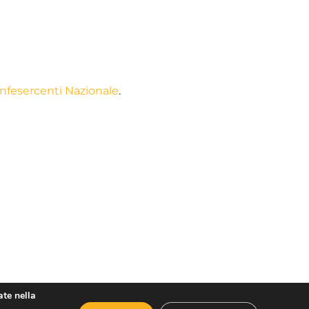
nfesercenti Nazionale
.
ate nella