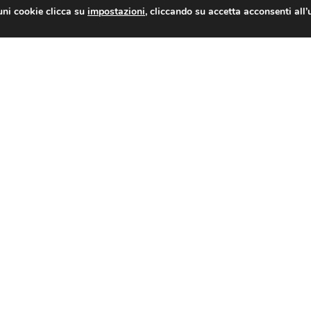
uni cookie clicca su
impostazioni
, cliccando su accetta acconsenti all’
Fiducia: Confesercenti, prosegue consolidamento, ma segnali di criticità da pmi del commercio tradizionale e del turismo
Rifo
o
Notizie
In Primo Piano
Comunicati Stampa
Dal Nazionale
Dalle Federazioni
Dal Territorio