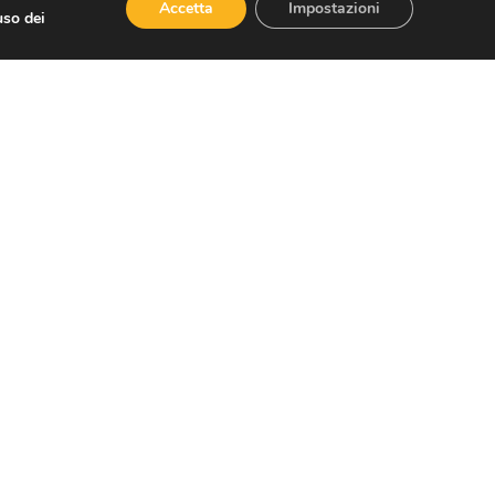
Accetta
Impostazioni
uso dei
SUCCESSIVO
rma fiscale: pronte istruzioni per Irpef 2024
Social
Facebook
Twitter
Youtube
Instagram