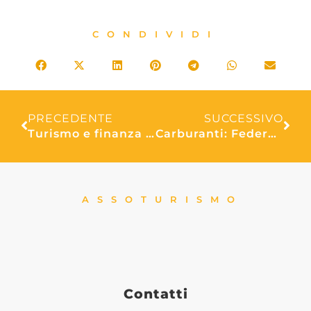
CONDIVIDI
PRECEDENTE
SUCCESSIVO
Turismo e finanza agevolata: al via il webinar sul nuovo Bando Green Tour 2026
Carburanti: Federnoleggio Confesercenti, bene estensione credito d’imposta agli autobus NCC. Ora decreto attuativo rapido
ASSOTURISMO
Contatti