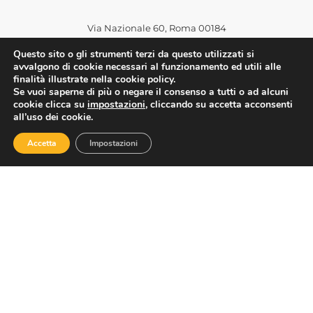
Via Nazionale 60, Roma 00184
Tel.
06 4725315
Questo sito o gli strumenti terzi da questo utilizzati si
assoturismo@confesercenti.it
avvalgono di cookie necessari al funzionamento ed utili alle
finalità illustrate nella cookie policy.
turismo@pecconfesercentinaz.it
Se vuoi saperne di più o negare il consenso a tutti o ad alcuni
Per giornalisti e contatti stampa:
cookie clicca su
impostazioni
, cliccando su accetta acconsenti
stampa@confesercenti.it
all’uso dei cookie.
Accetta
Impostazioni
Assoturismo
Chi Siamo
Cariche Nazionali