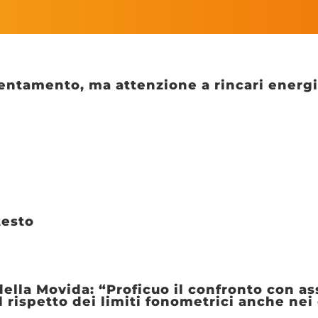
llentamento, ma attenzione a rincari energ
testo
lla Movida: “Proficuo il confronto con ass
l rispetto dei limiti fonometrici anche nei