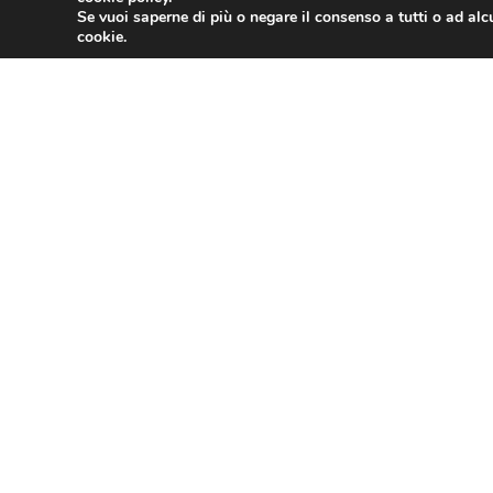
Se vuoi saperne di più o negare il consenso a tutti o ad alc
cookie.
Legge di Bilancio, i chiarimenti dell’Agen
MARZO 22, 2023
Credito: Confesercenti, con aumento tass
MARZO 18, 2023
1
2
3
4
5
6
7
8
9
10
11
12
13
14
15
ASSOTURISMO