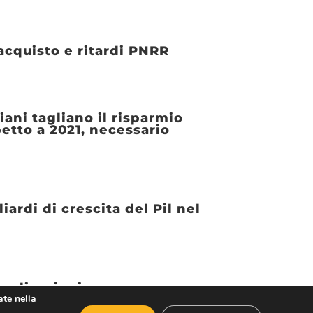
’acquisto e ritardi PNRR
iani tagliano il risparmio
petto a 2021, necessario
iardi di crescita del Pil nel
applicazioni
ate nella