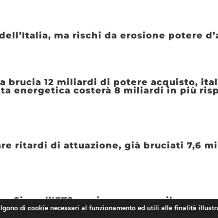
 dell’Italia, ma rischi da erosione potere d
 brucia 12 miliardi di potere acquisto, ital
ta energetica costerà 8 miliardi in più ris
 ritardi di attuazione, già bruciati 7,6 mil
a Siena l’IFTS per imparare a sviluppare 
algono di cookie necessari al funzionamento ed utili alle finalità illustr