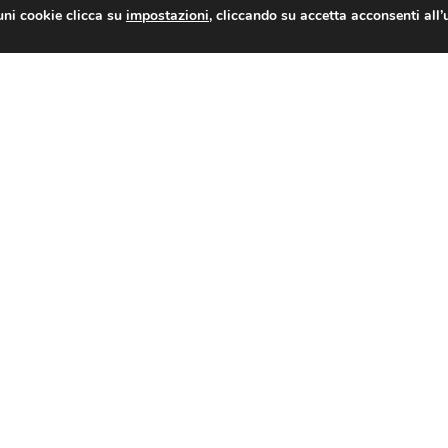
uni cookie clicca su
impostazioni
, cliccando su accetta acconsenti all’
zia delle Entrate sulla tregua fiscale
i è boom della spesa per interessi
16
17
18
19
20
21
22
23
24
25
26
27
28
37
38
39
40
41
42
43