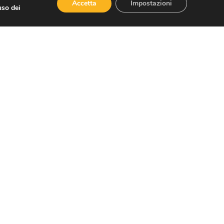
Accetta
Impostazioni
uso dei
29
30
31
32
33
34
35
36