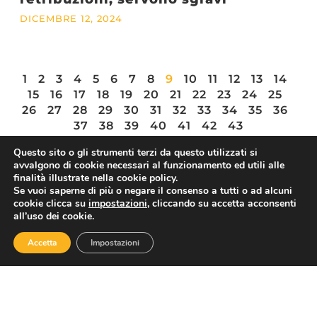
DICEMBRE 12, 2024
1
2
3
4
5
6
7
8
9
10
11
12
13
14
15
16
17
18
19
20
21
22
23
24
25
26
27
28
29
30
31
32
33
34
35
36
37
38
39
40
41
42
43
Questo sito o gli strumenti terzi da questo utilizzati si
avvalgono di cookie necessari al funzionamento ed utili alle
finalità illustrate nella cookie policy.
Se vuoi saperne di più o negare il consenso a tutti o ad alcuni
ASSOTURISMO
cookie clicca su
impostazioni
, cliccando su accetta acconsenti
all’uso dei cookie.
Accetta
Impostazioni
Contatti