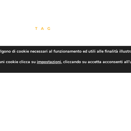
TAG
algono di cookie necessari al funzionamento ed utili alle finalità illustr
CONDIVIDI
uni cookie clicca su
impostazioni
, cliccando su accetta acconsenti all’
Confesercenti Genova, Tigullio: Sabato 23 e domenica 24 settembre torna il mercatino agroalimentare “Tipicamente Chiavari”