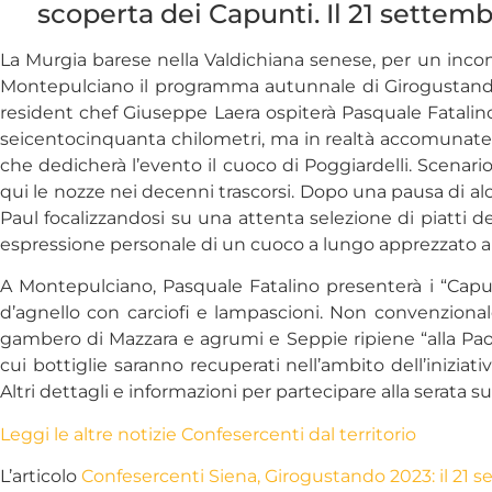
scoperta dei Capunti. Il 21 settemb
La Murgia barese nella Valdichiana senese, per un incont
Montepulciano il programma autunnale di Girogustando, l
resident chef Giuseppe Laera ospiterà Pasquale Fatalino 
seicentocinquanta chilometri, ma in realtà accomunate al
che dedicherà l’evento il cuoco di Poggiardelli. Scenario
qui le nozze nei decenni trascorsi. Dopo una pausa di alc
Paul focalizzandosi su una attenta selezione di piatti d
espressione personale di un cuoco a lungo apprezzato anch
A Montepulciano, Pasquale Fatalino presenterà i “Capun
d’agnello con carciofi e lampascioni. Non convenzional
gambero di Mazzara e agrumi e Seppie ripiene “alla Paol
cui bottiglie saranno recuperati nell’ambito dell’iniziat
Altri dettagli e informazioni per partecipare alla serata s
Leggi le altre notizie Confesercenti dal territorio
L’articolo
Confesercenti Siena, Girogustando 2023: il 21