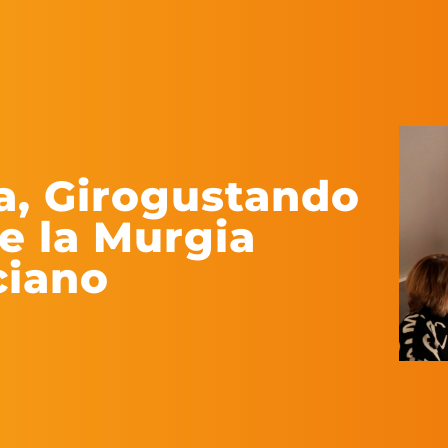
a, Girogustando
re la Murgia
ciano