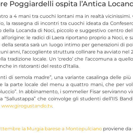
re Poggiardelli ospita l’Antica Locand
ro a 4 mani tra cuochi lontani ma in realtà vicinissimi.
a rassegna di incontri tra cuochi ideata da Confesercent
della Locanda di Noci, piccolo e suggestivo centro della
l’origine: le radici di Laera riportano proprio a Noci, 
 della serata sarà un luogo intimo per generazioni di pol
uni anni, l’accogliente struttura collinare ha avviato ne
ella tradizione locale. Un ‘credo’ che l’accomuna a quell
e in ristoranti del resto d’Italia.
ti di semola madre”, una variante casalinga delle più n
e la parte locale del menu a quattro mani, che per volo
uccio”. In abbinamento, i sommelier Fisar serviranno vin
iva “Sallustappa” che coinvolge gli studenti dell’IIS Ban
u
www.girogustando.tv
.
 settembre la Murgia barese a Montepulciano
proviene da