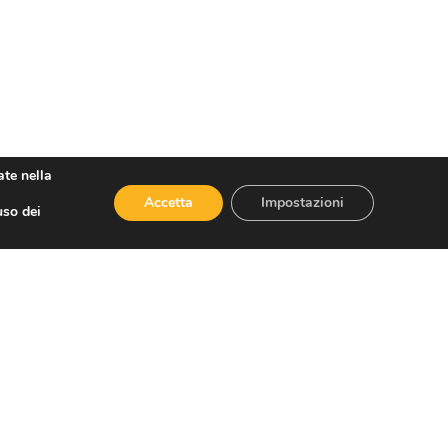
ate nella
Accetta
Impostazioni
uso dei
SUCCESSIVO
Stagione turistica, risultati sondaggio Confesercenti Grosseto: poca propensione a spendere