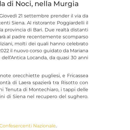
a di Noci, nella Murgia
 Giovedì 21 settembre prender il via da
i Siena. Al ristorante Poggiardelli il
 provincia di Bari. Due realtà distanti
e sarà al padre recentemente scomparso
iziani, molti dei quali hanno celebrato
l 2022 il nuovo corso guidato da Mariana
o dell’Antica Locanda, da quasi 30 anni
ote orecchiette pugliesi, e Fricassea
ntà di Laera spazierà tra Risotto con
i Tenuta di Montechiaro, i tappi delle
dini di Siena nel recupero del sughero.
Confesercenti Nazionale
.