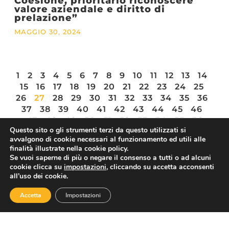
Coesione, prioritario riconoscere
valore aziendale e diritto di
prelazione”
MAGGIO 30, 2024
1
2
3
4
5
6
7
8
9
10
11
12
13
14
15
16
17
18
19
20
21
22
23
24
25
26
27
28
29
30
31
32
33
34
35
36
37
38
39
40
41
42
43
44
45
46
47
48
49
50
51
52
53
54
55
56
Questo sito o gli strumenti terzi da questo utilizzati si
avvalgono di cookie necessari al funzionamento ed utili alle
finalità illustrate nella cookie policy.
Se vuoi saperne di più o negare il consenso a tutti o ad alcuni
cookie clicca su
impostazioni
, cliccando su accetta acconsenti
ASSOTURISMO
all’uso dei cookie.
Accetta
Impostazioni