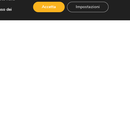
Accetta
Impostazioni
uso dei
le destinazioni più
29
30
31
32
33
34
35
36
55
56