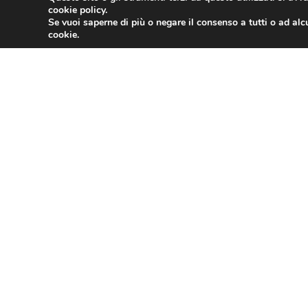
GIUGNO 26, 2024
cookie policy.
Se vuoi saperne di più o negare il consenso a tutti o ad alc
cookie.
SOSTEGNI ADV E T.O. 2023: Rivisti gli el
GIUGNO 26, 2024
Turismo: Assoviaggi-CST, in estate 4 milio
gettonate. Torna la vacanza in USA
GIUGNO 22, 2024
1
2
3
4
5
6
7
8
9
10
11
12
13
14
15
37
38
39
40
41
42
ASSOTURISMO