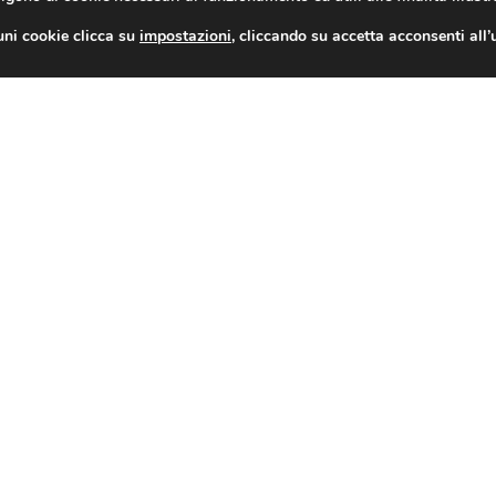
uni cookie clicca su
impostazioni
, cliccando su accetta acconsenti all’
enchi degli ammessi al contributo
ni di italiani in viaggio, Grecia e Spagna 
16
17
18
19
20
21
22
23
24
25
26
27
28
43
44
45
46
47
48
49
50
51
52
53
54