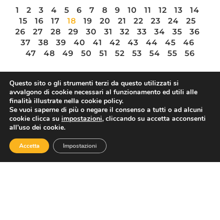
1
2
3
4
5
6
7
8
9
10
11
12
13
14
15
16
17
18
19
20
21
22
23
24
25
26
27
28
29
30
31
32
33
34
35
36
37
38
39
40
41
42
43
44
45
46
47
48
49
50
51
52
53
54
55
56
Questo sito o gli strumenti terzi da questo utilizzati si
avvalgono di cookie necessari al funzionamento ed utili alle
ASSOTURISMO
finalità illustrate nella cookie policy.
Se vuoi saperne di più o negare il consenso a tutti o ad alcuni
cookie clicca su
impostazioni
, cliccando su accetta acconsenti
all’uso dei cookie.
Accetta
Impostazioni
Contatti
Via Nazionale 60, Roma 00184
Tel.
06 4725315