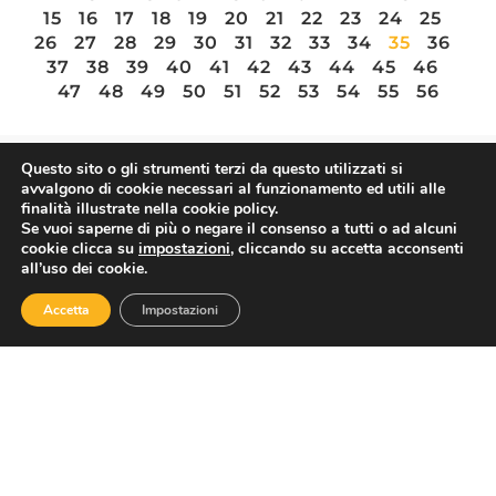
15
16
17
18
19
20
21
22
23
24
25
26
27
28
29
30
31
32
33
34
35
36
37
38
39
40
41
42
43
44
45
46
47
48
49
50
51
52
53
54
55
56
Questo sito o gli strumenti terzi da questo utilizzati si
avvalgono di cookie necessari al funzionamento ed utili alle
ASSOTURISMO
finalità illustrate nella cookie policy.
Se vuoi saperne di più o negare il consenso a tutti o ad alcuni
cookie clicca su
impostazioni
, cliccando su accetta acconsenti
all’uso dei cookie.
Accetta
Impostazioni
Contatti
Via Nazionale 60, Roma 00184
Tel.
06 4725315
assoturismo@confesercenti.it