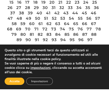
15
16
17
18
19
20
21
22
23
24
25
26
27
28
29
30
31
32
33
34
35
36
37
38
39
40
41
42
43
44
45
46
47
48
49
50
51
52
53
54
55
56
57
58
59
60
61
62
63
64
65
66
67
68
69
70
71
72
73
74
75
76
77
78
79
80
81
82
83
84
85
86
87
88
89
90
91
92
93
94
95
96
97
Questo sito o gli strumenti terzi da questo utilizzati si
avvalgono di cookie necessari al funzionamento ed utili alle
finalità illustrate nella cookie policy.
ASSOTURISMO
Se vuoi saperne di più o negare il consenso a tutti o ad alcuni
cookie clicca su
impostazioni
, cliccando su accetta acconsenti
all’uso dei cookie.
Accetta
Impostazioni
Contatti