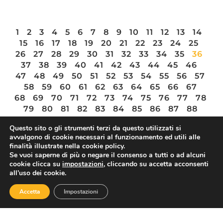
1
2
3
4
5
6
7
8
9
10
11
12
13
14
15
16
17
18
19
20
21
22
23
24
25
26
27
28
29
30
31
32
33
34
35
36
37
38
39
40
41
42
43
44
45
46
47
48
49
50
51
52
53
54
55
56
57
58
59
60
61
62
63
64
65
66
67
68
69
70
71
72
73
74
75
76
77
78
79
80
81
82
83
84
85
86
87
88
89
90
91
92
93
94
95
96
97
Questo sito o gli strumenti terzi da questo utilizzati si
avvalgono di cookie necessari al funzionamento ed utili alle
finalità illustrate nella cookie policy.
Se vuoi saperne di più o negare il consenso a tutti o ad alcuni
cookie clicca su
impostazioni
, cliccando su accetta acconsenti
ASSOTURISMO
all’uso dei cookie.
Accetta
Impostazioni