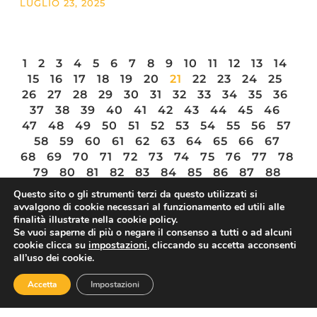
LUGLIO 23, 2025
1
2
3
4
5
6
7
8
9
10
11
12
13
14
15
16
17
18
19
20
21
22
23
24
25
26
27
28
29
30
31
32
33
34
35
36
37
38
39
40
41
42
43
44
45
46
47
48
49
50
51
52
53
54
55
56
57
58
59
60
61
62
63
64
65
66
67
68
69
70
71
72
73
74
75
76
77
78
79
80
81
82
83
84
85
86
87
88
89
90
91
92
93
94
95
96
97
Questo sito o gli strumenti terzi da questo utilizzati si
avvalgono di cookie necessari al funzionamento ed utili alle
finalità illustrate nella cookie policy.
Se vuoi saperne di più o negare il consenso a tutti o ad alcuni
cookie clicca su
impostazioni
, cliccando su accetta acconsenti
ASSOTURISMO
all’uso dei cookie.
Accetta
Impostazioni