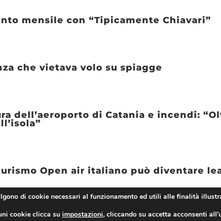
ento mensile con “Tipicamente Chiavari”
nza che vietava volo su spiagge
ra dell’aeroporto di Catania e incendi: “O
l’isola”
urismo Open air italiano può diventare le
algono di cookie necessari al funzionamento ed utili alle finalità illustr
uni cookie clicca su
impostazioni
, cliccando su accetta acconsenti all’
eto ecco un nuovo ristorante: Fast Food di