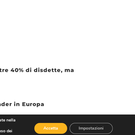
ltre 40% di disdette, ma
ader in Europa
ate nella
Accetta
Impostazioni
uso dei
 Gyoza e Sushi