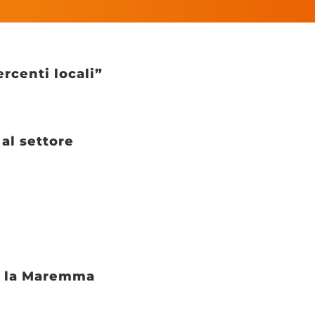
ercenti locali”
al settore
er la Maremma