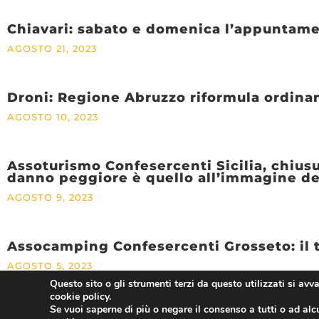
Chiavari: sabato e domenica l’appuntam
AGOSTO 21, 2023
Droni: Regione Abruzzo riformula ordina
AGOSTO 10, 2023
Assoturismo Confesercenti Sicilia, chiusu
danno peggiore è quello all’immagine del
AGOSTO 9, 2023
Assocamping Confesercenti Grosseto: il t
AGOSTO 5, 2023
Questo sito o gli strumenti terzi da questo utilizzati si avv
cookie policy.
Se vuoi saperne di più o negare il consenso a tutti o ad alc
Confesercenti Arezzo, in via Vittorio Ven