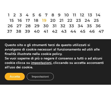
1
2
3
4
5
6
7
8
9
10
11
12
13
14
15
16
17
18
19
20
21
22
23
24
25
26
27
28
29
30
31
32
33
34
35
36
37
38
39
40
41
42
43
44
45
46
47
Questo sito o gli strumenti terzi da questo utilizzati si
avvalgono di cookie necessari al funzionamento ed utili alle
finalità illustrate nella cookie policy.
ASSOTURISMO
Se vuoi saperne di più o negare il consenso a tutti o ad alcuni
cookie clicca su
impostazioni
, cliccando su accetta acconsenti
all’uso dei cookie.
Accetta
Impostazioni
Contatti
Via Nazionale 60, Roma 00184
Tel.
06 4725315