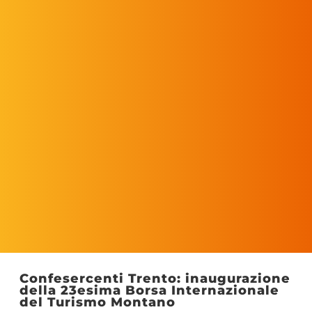
Confesercenti Trento: inaugurazione
della 23esima Borsa Internazionale
del Turismo Montano