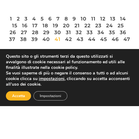
1
2
3
4
5
6
7
8
9
10
11
12
13
14
15
16
17
18
19
20
21
22
23
24
25
26
27
28
29
30
31
32
33
34
35
36
37
38
39
40
41
42
43
44
45
46
47
Questo sito o gli strumenti terzi da questo utilizzati si
avvalgono di cookie necessari al funzionamento ed utili alle
finalità illustrate nella cookie policy.
ASSOTURISMO
Se vuoi saperne di più o negare il consenso a tutti o ad alcuni
cookie clicca su
impostazioni
, cliccando su accetta acconsenti
all’uso dei cookie.
Accetta
Impostazioni
Contatti
Via Nazionale 60, Roma 00184
Tel.
06 4725315