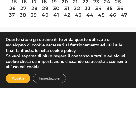
15
16
17
18
19
20
21
22
23
24
25
26
27
28
29
30
31
32
33
34
35
36
37
38
39
40
41
42
43
44
45
46
47
Questo sito o gli strumenti terzi da questo utilizzati si
ASSOTURISMO
avvalgono di cookie necessari al funzionamento ed utili alle
finalità illustrate nella cookie policy.
Se vuoi saperne di più o negare il consenso a tutti o ad alcuni
cookie clicca su
impostazioni
, cliccando su accetta acconsenti
all’uso dei cookie.
Accetta
Impostazioni
Contatti
Via Nazionale 60, Roma 00184
Tel.
06 4725315
assoturismo@confesercenti.it
turismo@pecconfesercentinaz.it
Per giornalisti e contatti stampa: