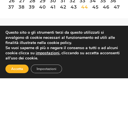
26
27
28
29
30
31
32
33
34
35
36
37
38
39
40
41
42
43
44
45
46
47
Questo sito o gli strumenti terzi da questo utilizzati si
ASSOTURISMO
avvalgono di cookie necessari al funzionamento ed utili alle
finalità illustrate nella cookie policy.
Se vuoi saperne di più o negare il consenso a tutti o ad alcuni
cookie clicca su
impostazioni
, cliccando su accetta acconsenti
all’uso dei cookie.
Accetta
Impostazioni
Contatti
Via Nazionale 60, Roma 00184
Tel.
06 4725315
assoturismo@confesercenti.it
turismo@pecconfesercentinaz.it
Per giornalisti e contatti stampa:
stampa@confesercenti.it